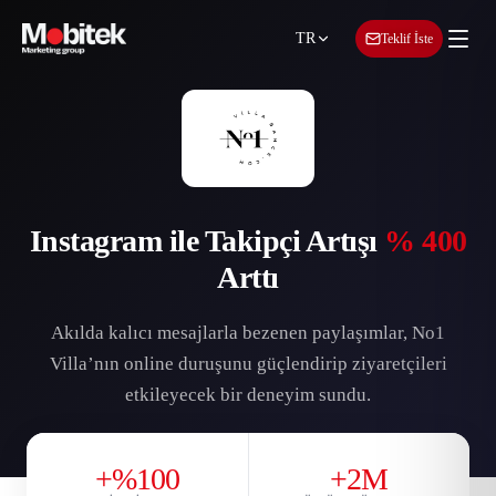
TR
Teklif İste
Instagram ile Takipçi Artışı
% 400
Arttı
Akılda kalıcı mesajlarla bezenen paylaşımlar, No1
Villa’nın online duruşunu güçlendirip ziyaretçileri
etkileyecek bir deneyim sundu.
+%100
+2M