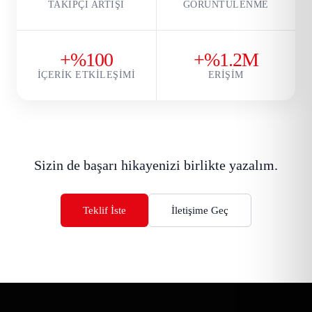
TAKIPÇI ARTIŞI
GÖRÜNTÜLENME
+%100
+%1.2M
İÇERIK ETKILEŞIMI
ERIŞIM
Sizin de başarı hikayenizi birlikte yazalım.
Teklif İste
İletişime Geç