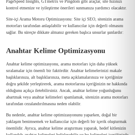
PageSpeed Insights, GTmetrix ve Pingdom gibi araçlar, site hızınızı
kontrol etmenize ve iyileştirme önerileri sunmanıza yardımcı olacaktır.
Site-içi Arama Motoru Optimizasyonu: Site içi SEO, sitenizin arama
motorları tarafından anlaşılabilir ve kullanıcılar için değerli olmasını
sağlar. Bu süreçte dikkate almanız gereken başlıca unsurlar şunlardır:
Anahtar Kelime Optimizasyonu
Anahtar kelime optimizasyonu, arama motorları için daha yüksek
sıralamalar için önemli bir faktördür. Anahtar kelimelerinizi makale
başlıklarınıza, alt başlıklarınıza, meta açıklamalarınıza ve içeriğinize
doğru şekilde yerleştirerek, arama motorlarına içeriğinizin ne hakkında
olduğunu açıkça iletebilirsiniz. Ancak, anahtar kelime yoğunluğunu
abartmak veya anahtar kelimeleri spamlamak, sitenizin arama motorları
tarafından cezalandırılmasına neden olabilir.
Bu nedenle, anahtar kelime optimizasyonunu yaparken, doğal bir
yaklaşım benimsemek ve kullanıcılar için değerli bir içerik oluşturmak
önemlidir. Ayrıca, anahtar kelime araştırması yaparak, hedef kitlenizin
kullandığı anahtar kelimeleri belirleyebilir ve bu kelimeleri içeriğinizde