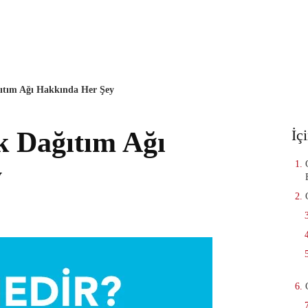
TR
SEO Ajan
ıtım Ağı Hakkında Her Şey
k Dağıtım Ağı
İç
y