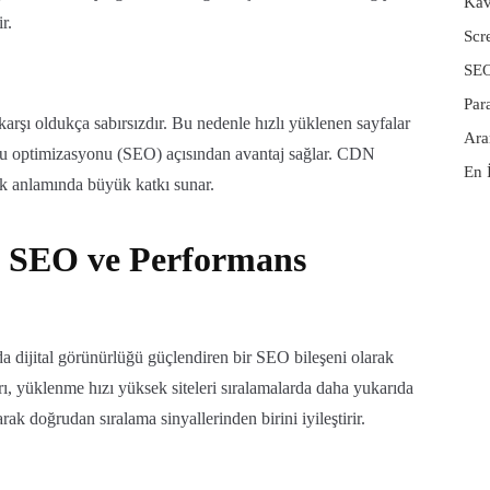
Kav
r.
Scr
SEO
Par
 karşı oldukça sabırsızdır. Bu nedenle hızlı yüklenen sayfalar
Ara
ru optimizasyonu (SEO) açısından avantaj sağlar. CDN
En 
ik anlamında büyük katkı sunar.
 SEO ve Performans
 dijital görünürlüğü güçlendiren bir SEO bileşeni olarak
ı, yüklenme hızı yüksek siteleri sıralamalarda daha yukarıda
k doğrudan sıralama sinyallerinden birini iyileştirir.