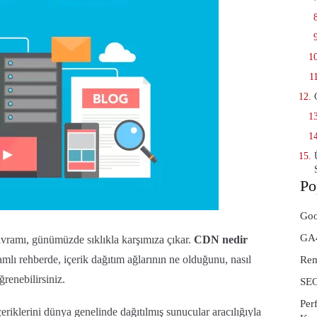
Po
Goo
GA4
vramı, günümüzde sıklıkla karşımıza çıkar.
CDN nedir
mlı rehberde, içerik dağıtım ağlarının ne olduğunu, nasıl
Rem
ğrenebilirsiniz.
SEO
Per
iklerini dünya genelinde dağıtılmış sunucular aracılığıyla