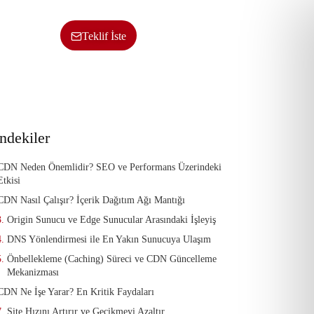
sı
Bize Ulaşın
HİZMETLERİMİZ
Teklif İste
indekiler
CDN Neden Önemlidir? SEO ve Performans Üzerindeki
Etkisi
CDN Nasıl Çalışır? İçerik Dağıtım Ağı Mantığı
Origin Sunucu ve Edge Sunucular Arasındaki İşleyiş
DNS Yönlendirmesi ile En Yakın Sunucuya Ulaşım
Önbellekleme (Caching) Süreci ve CDN Güncelleme
Mekanizması
CDN Ne İşe Yarar? En Kritik Faydaları
Site Hızını Artırır ve Gecikmeyi Azaltır