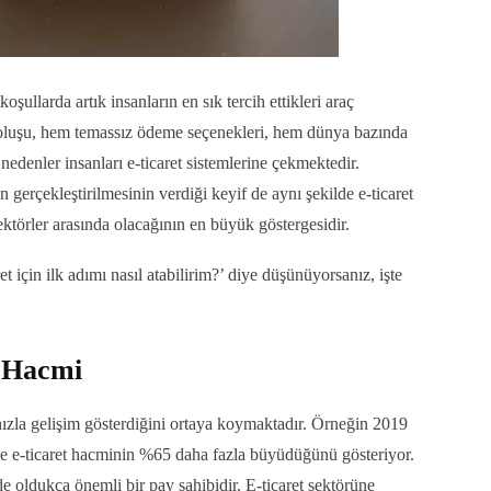
oşullarda artık insanların en sık tercih ettikleri araç
oluşu, hem temassız ödeme seçenekleri, hem dünya bazında
nedenler insanları e-ticaret sistemlerine çekmektedir.
 gerçekleştirilmesinin verdiği keyif de aynı şekilde e-ticaret
ktörler arasında olacağının en büyük göstergesidir.
t için ilk adımı nasıl atabilirim?’ diye düşünüyorsanız, işte
t Hacmi
 hızla gelişim gösterdiğini ortaya koymaktadır. Örneğin 2019
inde e-ticaret hacminin %65 daha fazla büyüdüğünü gösteriyor.
 oldukça önemli bir pay sahibidir. E-ticaret sektörüne