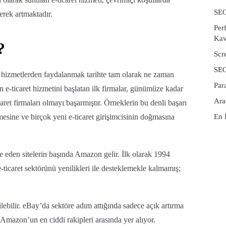
SEO
erek artmaktadır.
Per
Kav
?
Scr
SEO
çi hizmetlerden faydalanmak tarihte tam olarak ne zaman
Par
n e-ticaret hizmetini başlatan ilk firmalar, günümüze kadar
Ara
ret firmaları olmayı başarmıştır. Örneklerin bu denli başarı
esine ve birçok yeni e-ticaret girişimcisinin doğmasına
En 
de eden sitelerin başında Amazon gelir. İlk olarak 1994
e-ticaret sektörünü yenilikleri ile desteklemekle kalmamış;
ilebilir. eBay’da sektöre adım attığında sadece açık artırma
Amazon’un en ciddi rakipleri arasında yer alıyor.