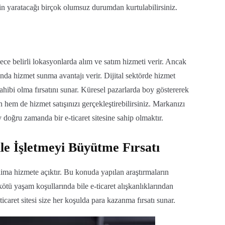
tin yaratacağı birçok olumsuz durumdan kurtulabilirsiniz.
ece belirli lokasyonlarda alım ve satım hizmeti verir. Ancak
onda hizmet sunma avantajı verir. Dijital sektörde hizmet
sahibi olma fırsatını sunar. Küresel pazarlarda boy göstererek
em de hizmet satışınızı gerçekleştirebilirsiniz. Markanızı
y doğru zamanda bir e-ticaret sitesine sahip olmaktır.
e İşletmeyi Büyütme Fırsatı
aima hizmete açıktır. Bu konuda yapılan araştırmaların
kötü yaşam koşullarında bile e-ticaret alışkanlıklarından
caret sitesi size her koşulda para kazanma fırsatı sunar.