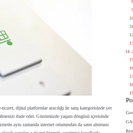
Po
icaret, dijital platformlar aracılığı ile satış kategorisinde yer
Goo
abilmenizi ifade eder. Günümüzde yaşam döngüsü içerisinde
GA4
zmetin aynı zamanda internet ortamından da satın alınması
Rem
olarak sunulan e-ticaret hizmeti, çevrimiçi koşullarda